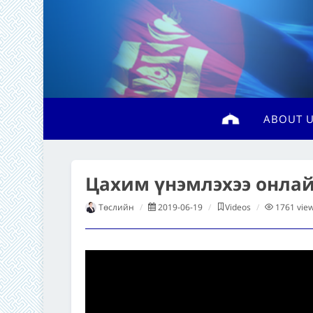
ABOUT 
◄ Back
Цахим үнэмлэхээ онлай
Төслийн
2019-06-19
Videos
1761
vie